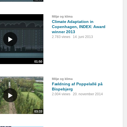
Miljø og klima
Climate Adaptation in
Copenhagen, INDEX: Award
winner 2013
2.783 views
14. juni 2013
01:50
Miljø og klima
Fældning af Poppelallé på
Bispebjerg
2.004 views
20. november 2014
03:33