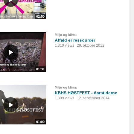
02:50
Miljø og klima
Affald er ressourcer
1.310 views
29. oktober 2012
01:31
Miljø og klima
KBHS HØSTFEST - Aarstiderne
1.309 views
12. september 2014
01:00