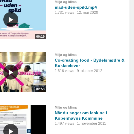
Miljø og klima
mad-uden-spild.mp4
1.731 views
12. maj 2020
00:19
Miljø og klima
Co-creating food - Bydelsmødre &
Kokkeelever
1.616 views
9. oktober 2012
02:50
Miljø og klima
Når du søger om faskine i
Københavns Kommune
1.497 views
1. november 2011