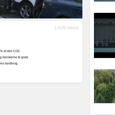
1.529 views
,5 % af den CO2-
g danskerne til gode.
ores landbrug.