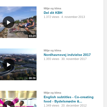
Miljø og klima
Del dit KBH
1.372 views
4. november 2013
03:24
Miljø og klima
Nordhavnsvej indvielse 2017
1.355 views
30. november 2017
00:30
Miljø og klima
English subtitles - Co-creating
food - Bydelsmødre &...
1.349 views
20. december 2012