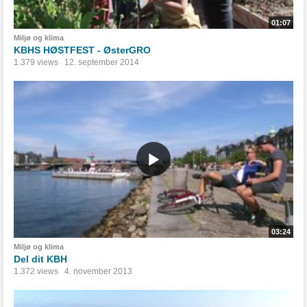
01:07
Miljø og klima
KBHS HØSTFEST - ØsterGRO
1.379 views
12. september 2014
03:24
Miljø og klima
Del dit KBH
1.372 views
4. november 2013