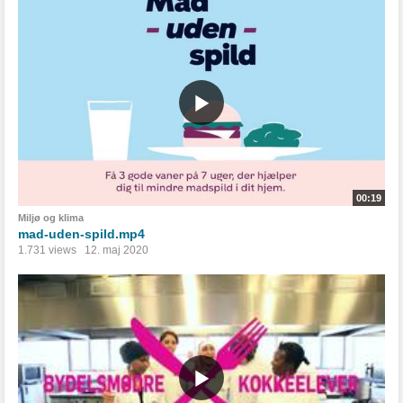
00:19
Miljø og klima
mad-uden-spild.mp4
1.731 views
12. maj 2020