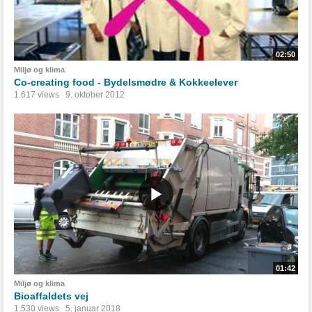
02:50
Miljø og klima
Co-creating food - Bydelsmødre & Kokkeelever
1.617 views
9. oktober 2012
01:42
Miljø og klima
Bioaffaldets vej
1.530 views
5. januar 2018