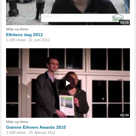
03:15
Miljø og klima
Elbilens dag 2012
1.285 views
21. juni 2012
03:34
Miljø og klima
Grønne Erhverv Awards 2010
1.269 views
15. februar 2011