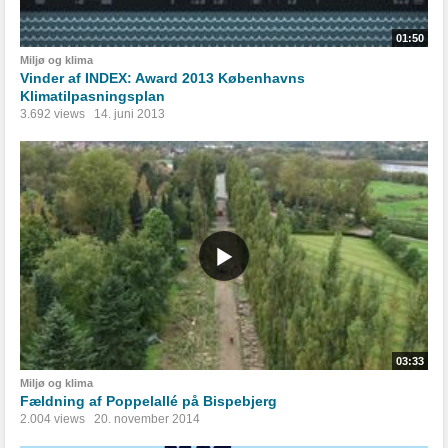
01:50
Miljø og klima
Vinder af INDEX: Award 2013 Københavns
Klimatilpasningsplan
3.692 views
14. juni 2013
03:33
Miljø og klima
Fældning af Poppelallé på Bispebjerg
2.004 views
20. november 2014