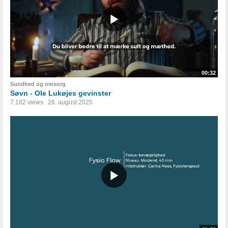
00:32
Sundhed og omsorg
Søvn - Ole Lukøjes gevinster
7.182 views
26. august 2025