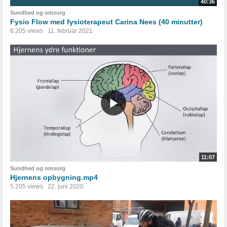
40:36
Sundhed og omsorg
Fysio Flow med fysioterapeut Carina Nees (40 minutter)
6.205 views
11. februar 2021
11:07
Sundhed og omsorg
Hjernens opbygning.mp4
5.205 views
22. juni 2020