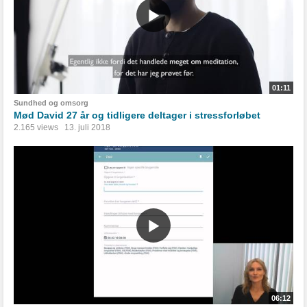
01:11
Sundhed og omsorg
Mød David 27 år og tidligere deltager i stressforløbet
2.165 views
13. juli 2018
06:12