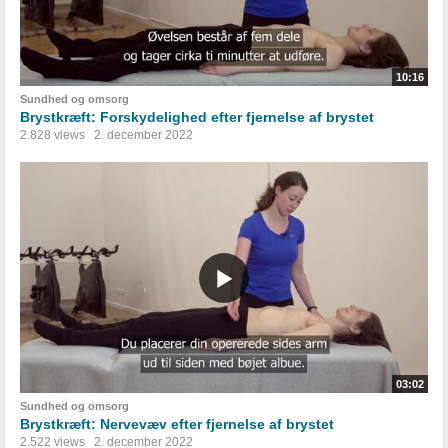
10:16
Sundhed og omsorg
Brystkræft: Forskydelighed efter fjernelse af brystet
2.828 views
2. december 2022
03:02
Sundhed og omsorg
Brystkræft: Nervevæv efter fjernelse af brystet
2.522 views
2. december 2022