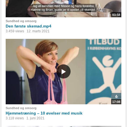
03:58
Sundhed og omsorg
Den første skemad.mp4
3.459 views
12. marts 2021
17:08
Sundhed og omsorg
Hjemmetræning – 10 øvelser med musik
3.118 views
1. juni 2021