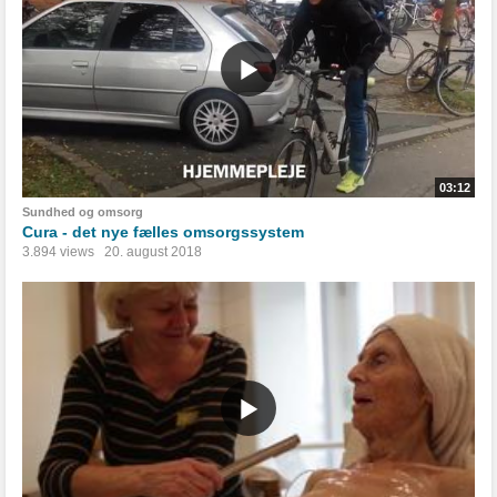
03:12
Sundhed og omsorg
Cura - det nye fælles omsorgssystem
3.894 views
20. august 2018