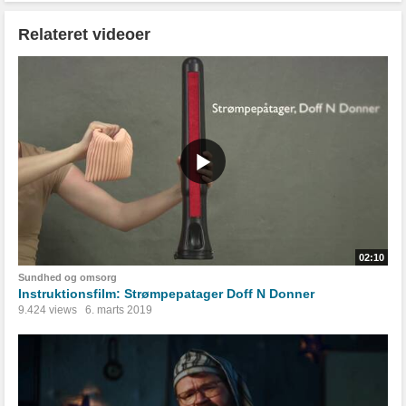
Relateret videoer
02:10
Sundhed og omsorg
Instruktionsfilm: Strømpepatager Doff N Donner
9.424 views
6. marts 2019