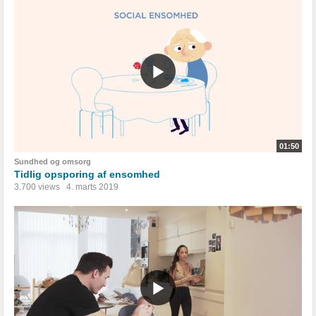
01:50
Sundhed og omsorg
Tidlig opsporing af ensomhed
3.700 views
4. marts 2019