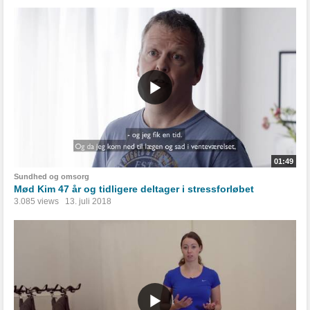
01:49
Sundhed og omsorg
Mød Kim 47 år og tidligere deltager i stressforløbet
3.085 views
13. juli 2018