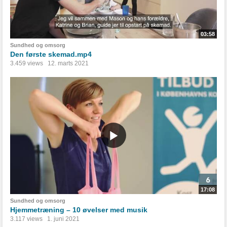
03:58
Sundhed og omsorg
Den første skemad.mp4
3.459 views
12. marts 2021
17:08
Sundhed og omsorg
Hjemmetræning – 10 øvelser med musik
3.117 views
1. juni 2021