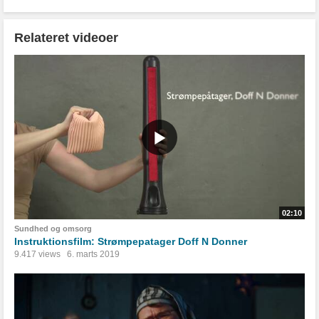
Relateret videoer
02:10
Sundhed og omsorg
Instruktionsfilm: Strømpepatager Doff N Donner
9.417 views
6. marts 2019