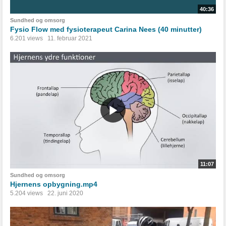
40:36
Sundhed og omsorg
Fysio Flow med fysioterapeut Carina Nees (40 minutter)
6.201 views
11. februar 2021
11:07
Sundhed og omsorg
Hjernens opbygning.mp4
5.204 views
22. juni 2020