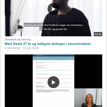
01:11
Sundhed og omsorg
Mød David 27 år og tidligere deltager i stressforløbet
2.165 views
13. juli 2018