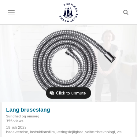
Toggle
menu
Lang bruseslang
Sundhed og omsorg
355 views
19. juli 2023
badeværelse
,
instruktionsfilm
,
læringslejlighed
,
velfærdsteknologi
,
vta