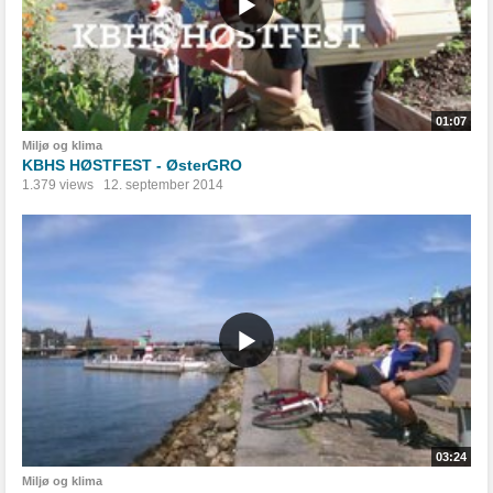
01:07
Miljø og klima
KBHS HØSTFEST - ØsterGRO
1.379 views
12. september 2014
03:24
Miljø og klima