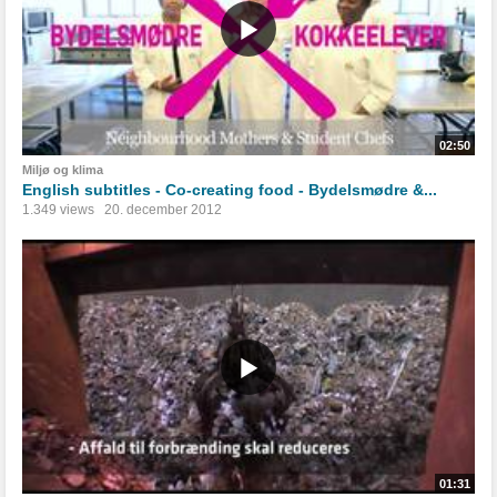
02:50
Miljø og klima
English subtitles - Co-creating food - Bydelsmødre &...
1.349 views
20. december 2012
01:31