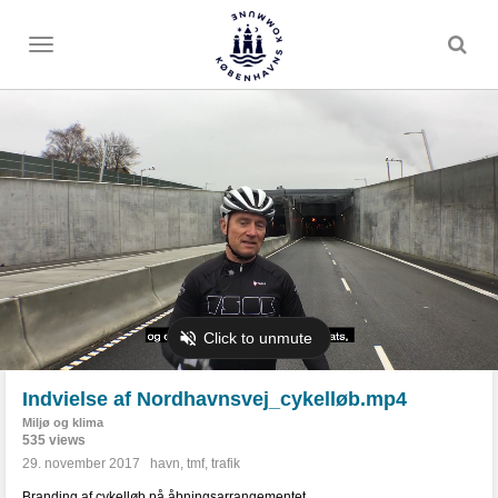
Toggle
menu
Indvielse af Nordhavnsvej_cykelløb.mp4
Miljø og klima
535 views
29. november 2017
havn
,
tmf
,
trafik
Branding af cykelløb på åbningsarrangementet