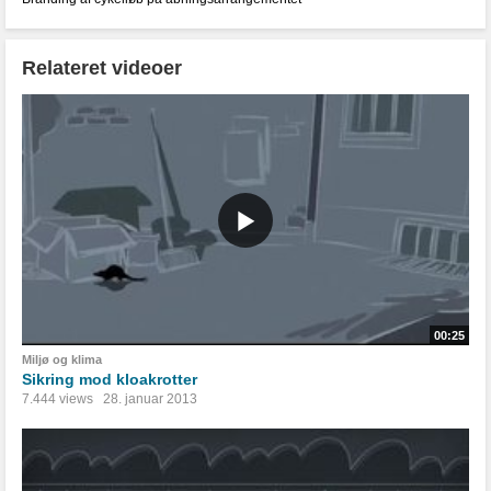
Relateret videoer
00:25
Miljø og klima
Sikring mod kloakrotter
7.444 views
28. januar 2013