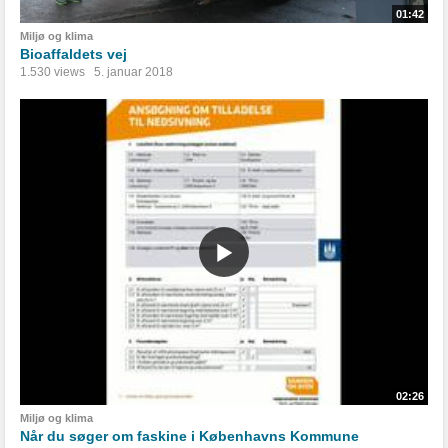
01:42
Miljø og klima
Bioaffaldets vej
1.530 views
5. januar 2018
02:26
Miljø og klima
Når du søger om faskine i Københavns Kommune