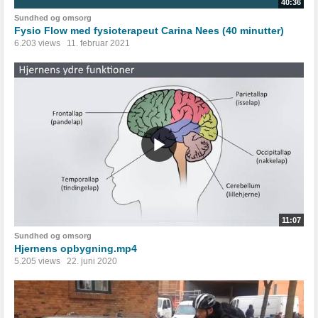
40:36
Sundhed og omsorg
Fysio Flow med fysioterapeut Carina Nees (40 minutter)
6.203 views
11. februar 2021
11:07
Sundhed og omsorg
Hjernens opbygning.mp4
5.205 views
22. juni 2020