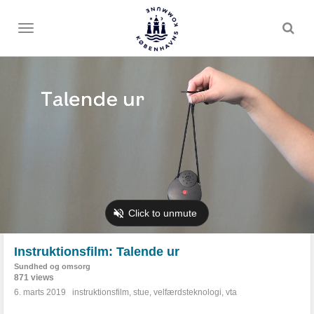
Toggle
menu
Instruktionsfilm: Talende ur
Sundhed og omsorg
871 views
6. marts 2019
instruktionsfilm
,
stue
,
velfærdsteknologi
,
vta