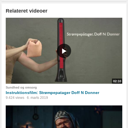
Relateret videoer
02:10
Sundhed og omsorg
Instruktionsfilm: Strømpepatager Doff N Donner
9.424 views
6. marts 2019