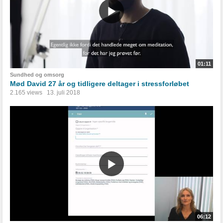
01:11
Sundhed og omsorg
Mød David 27 år og tidligere deltager i stressforløbet
2.165 views
13. juli 2018
06:12