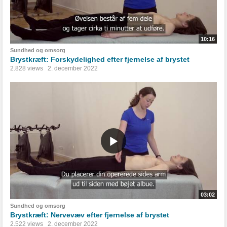
10:16
Sundhed og omsorg
Brystkræft: Forskydelighed efter fjernelse af brystet
2.828 views
2. december 2022
03:02
Sundhed og omsorg
Brystkræft: Nervevæv efter fjernelse af brystet
2.522 views
2. december 2022