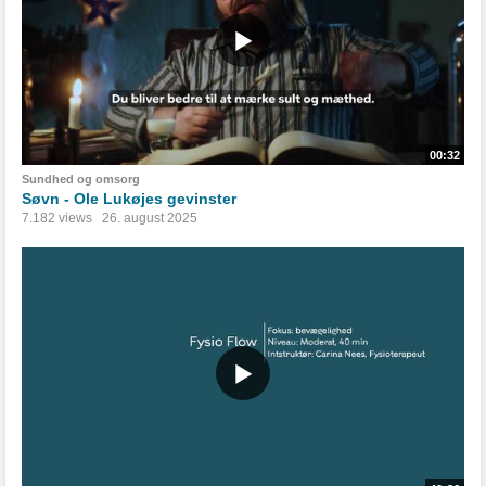
00:32
Sundhed og omsorg
Søvn - Ole Lukøjes gevinster
7.182 views
26. august 2025