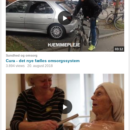
03:12
Sundhed og omsorg
Cura - det nye fælles omsorgssystem
3.894 views
20. august 2018