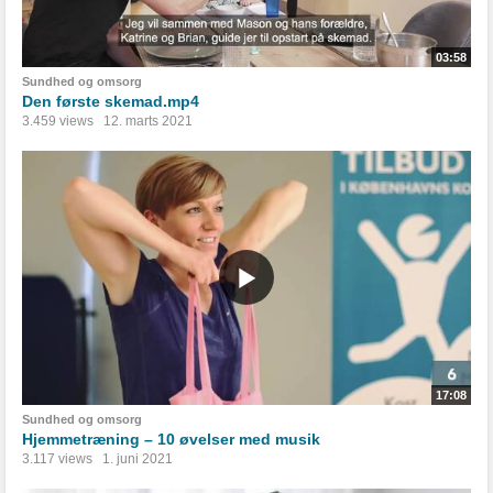
03:58
Sundhed og omsorg
Den første skemad.mp4
3.459 views
12. marts 2021
17:08
Sundhed og omsorg
Hjemmetræning – 10 øvelser med musik
3.117 views
1. juni 2021