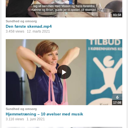
03:58
Sundhed og omsorg
Den første skemad.mp4
3.458 views
12. marts 2021
17:08
Sundhed og omsorg
Hjemmetræning – 10 øvelser med musik
3.116 views
1. juni 2021