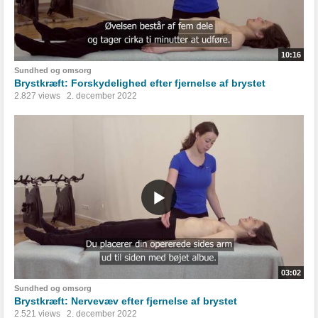
10:16
Sundhed og omsorg
Brystkræft: Forskydelighed efter fjernelse af brystet
2.827 views
2. december 2022
03:02
Sundhed og omsorg
Brystkræft: Nervevæv efter fjernelse af brystet
2.521 views
2. december 2022