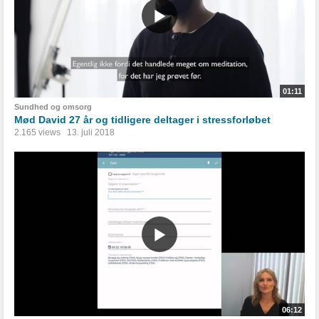
01:11
Sundhed og omsorg
Mød David 27 år og tidligere deltager i stressforløbet
2.165 views
13. juli 2018
06:12