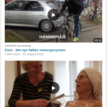
03:12
Sundhed og omsorg
Cura - det nye fælles omsorgssystem
3.894 views
20. august 2018