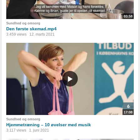
03:58
Sundhed og omsorg
Den første skemad.mp4
3.459 views
12. marts 2021
17:08
Sundhed og omsorg
Hjemmetræning – 10 øvelser med musik
3.117 views
1. juni 2021