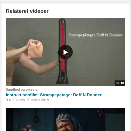
Relateret videoer
02:10
Sundhed og omsorg
Instruktionsfilm: Strømpepatager Doff N Donner
9.417 views
6. marts 2019