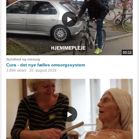
03:12
Sundhed og omsorg
Cura - det nye fælles omsorgssystem
3.894 views
20. august 2018