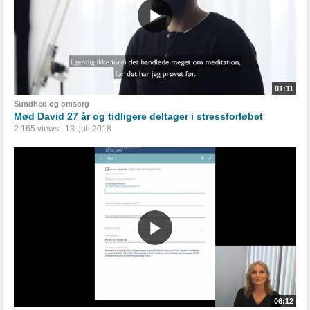
01:11
Sundhed og omsorg
Mød David 27 år og tidligere deltager i stressforløbet
2.165 views
13. juli 2018
06:12