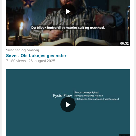
00:32
Sundhed og omsorg
Søvn - Ole Lukøjes gevinster
7.180 views
26. august 2025