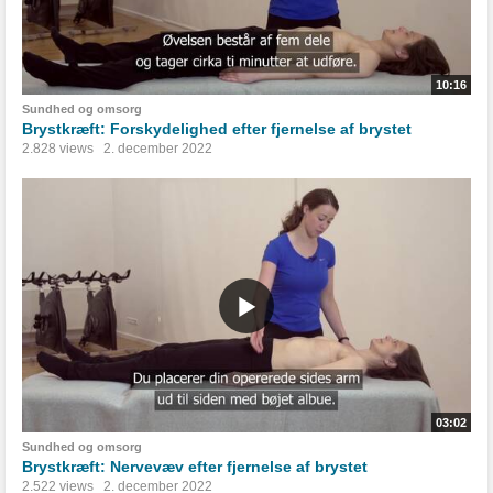
10:16
Sundhed og omsorg
Brystkræft: Forskydelighed efter fjernelse af brystet
2.828 views
2. december 2022
03:02
Sundhed og omsorg
Brystkræft: Nervevæv efter fjernelse af brystet
2.522 views
2. december 2022