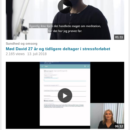
01:11
Sundhed og omsorg
Mød David 27 år og tidligere deltager i stressforløbet
2.165 views
13. juli 2018
06:12