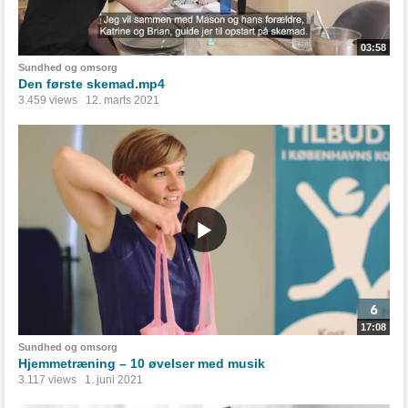
03:58
Sundhed og omsorg
Den første skemad.mp4
3.459 views
12. marts 2021
17:08
Sundhed og omsorg
Hjemmetræning – 10 øvelser med musik
3.117 views
1. juni 2021