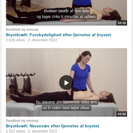
10:16
Sundhed og omsorg
Brystkræft: Forskydelighed efter fjernelse af brystet
2.828 views
2. december 2022
03:02
Sundhed og omsorg
Brystkræft: Nervevæv efter fjernelse af brystet
2.522 views
2. december 2022