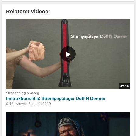
Relateret videoer
02:10
Sundhed og omsorg
Instruktionsfilm: Strømpepatager Doff N Donner
9.424 views
6. marts 2019