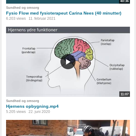
40:36
Sundhed og omsorg
Fysio Flow med fysioterapeut Carina Nees (40 minutter)
6.203 views
11. februar 2021
11:07
Sundhed og omsorg
Hjernens opbygning.mp4
5.205 views
22. juni 2020