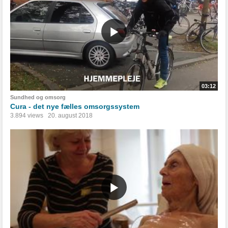
03:12
Sundhed og omsorg
Cura - det nye fælles omsorgssystem
3.894 views
20. august 2018