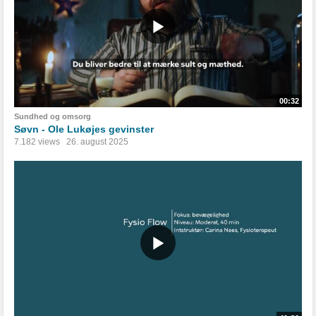
00:32
Sundhed og omsorg
Søvn - Ole Lukøjes gevinster
7.182 views
26. august 2025