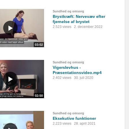
Sundhed og omsorg
Brystkræft: Nervevæv efter
fjernelse af brystet
2.523 views
2. december 2022
03:02
Sundhed og omsorg
Vigerslevhus -
Præsentationsvideo.mp4
2.402 views
30. juli 2020
02:50
Sundhed og omsorg
Eksekutive funktioner
2.223 views
28. april 2021