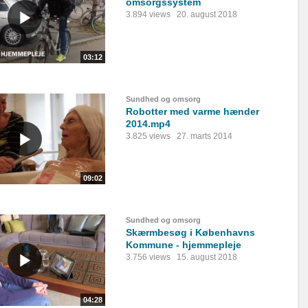
omsorgssystem
3.894 views
20. august 2018
03:12
Sundhed og omsorg
Robotter med varme hænder
2014.mp4
3.825 views
27. marts 2014
09:02
Sundhed og omsorg
Skærmbesøg i Københavns
Kommune - hjemmepleje
3.756 views
15. august 2018
04:28