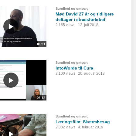
Sundhed og omsorg
Mød David 27 år og tidligere
deltager i stressforløbet
2.165 views
13. juli 2018
01:11
Sundhed og omsorg
IntoWords til Cura
2.100 views
20. august 2018
06:12
Sundhed og omsorg
Læringsfilm: Skærmbesøg
2.082 views
4. februar 2019