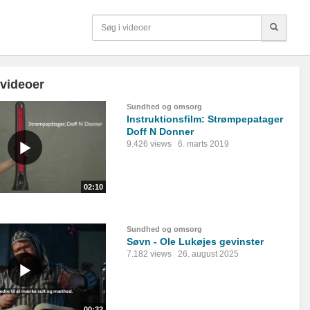
 videoer
Sundhed og omsorg
Instruktionsfilm: Strømpepatager
Doff N Donner
9.426 views
6. marts 2019
02:10
Sundhed og omsorg
Søvn - Ole Lukøjes gevinster
7.182 views
26. august 2025
00:32