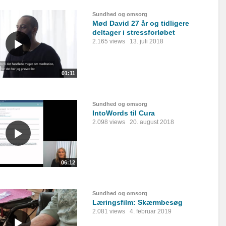
Sundhed og omsorg
Mød David 27 år og tidligere
deltager i stressforløbet
2.165 views
13. juli 2018
01:11
Sundhed og omsorg
IntoWords til Cura
2.098 views
20. august 2018
06:12
Sundhed og omsorg
Læringsfilm: Skærmbesøg
2.081 views
4. februar 2019