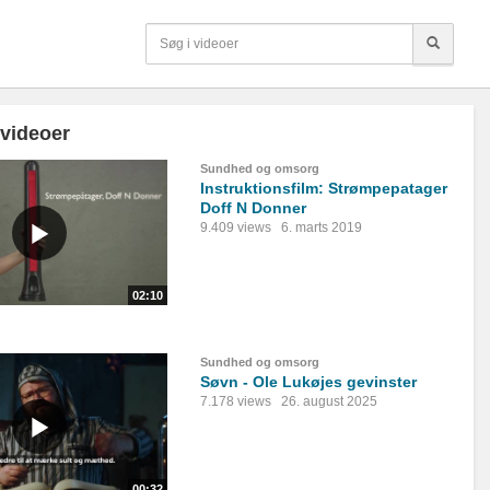
 videoer
Sundhed og omsorg
Instruktionsfilm: Strømpepatager
Doff N Donner
9.409 views
6. marts 2019
02:10
Sundhed og omsorg
Søvn - Ole Lukøjes gevinster
7.178 views
26. august 2025
00:32