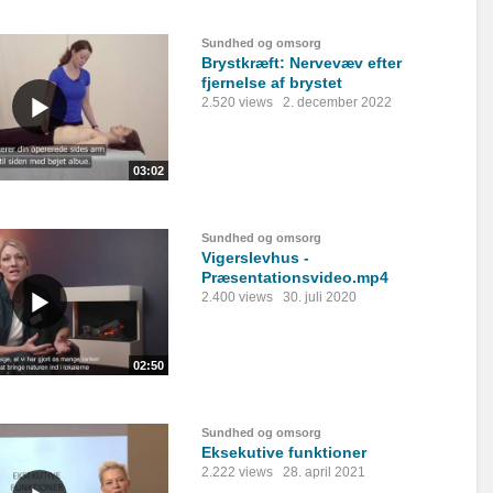
Sundhed og omsorg
Brystkræft: Nervevæv efter
fjernelse af brystet
2.520 views
2. december 2022
03:02
Sundhed og omsorg
Vigerslevhus -
Præsentationsvideo.mp4
2.400 views
30. juli 2020
02:50
Sundhed og omsorg
Eksekutive funktioner
2.222 views
28. april 2021