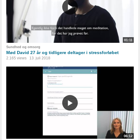
01:11
Sundhed og omsorg
Mød David 27 år og tidligere deltager i stressforløbet
2.165 views
13. juli 2018
06:12