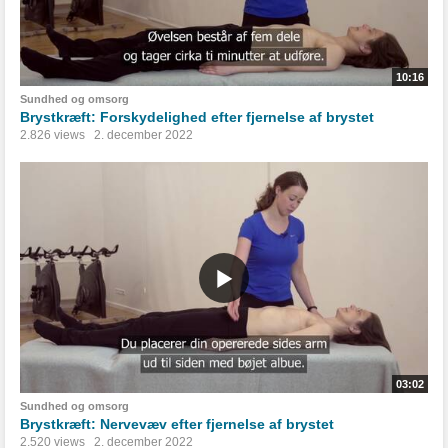
10:16
Sundhed og omsorg
Brystkræft: Forskydelighed efter fjernelse af brystet
2.826 views
2. december 2022
03:02
Sundhed og omsorg
Brystkræft: Nervevæv efter fjernelse af brystet
2.520 views
2. december 2022