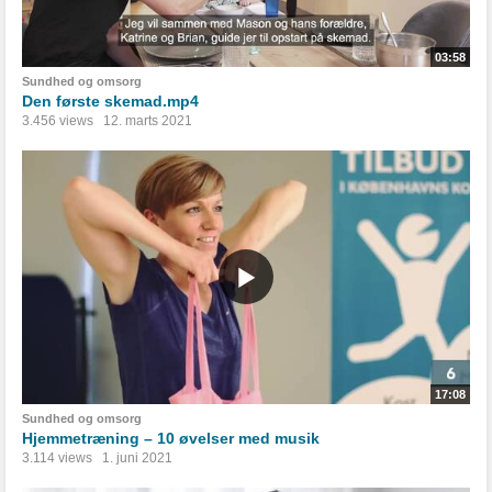
03:58
Sundhed og omsorg
Den første skemad.mp4
3.456 views
12. marts 2021
17:08
Sundhed og omsorg
Hjemmetræning – 10 øvelser med musik
3.114 views
1. juni 2021