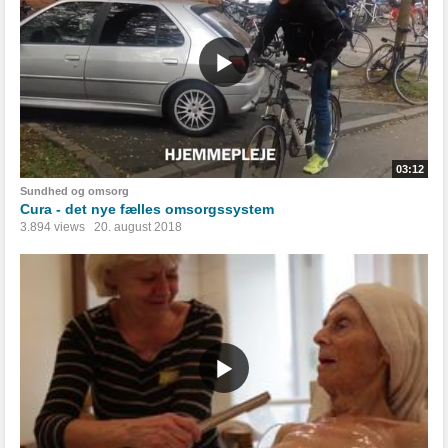
03:12
Sundhed og omsorg
Cura - det nye fælles omsorgssystem
3.894 views
20. august 2018