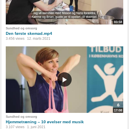
03:58
Sundhed og omsorg
Den første skemad.mp4
3.456 views
12. marts 2021
17:08
Sundhed og omsorg
Hjemmetræning – 10 øvelser med musik
3.107 views
1. juni 2021