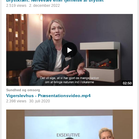
Brystkræft: Nervevæv efter fjernelse af brystet
2.519 views
2. december 2022
02:50
Sundhed og omsorg
Vigerslevhus - Præsentationsvideo.mp4
2.398 views
30. juli 2020