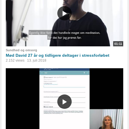
01:11
Sundhed og omsorg
Mød David 27 år og tidligere deltager i stressforløbet
2.152 views
13. juli 2018