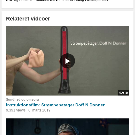
Relateret videoer
02:10
Sundhed og omsorg
Instruktionsfilm: Strømpepatager Doff N Donner
9.391 views
6. marts 2019