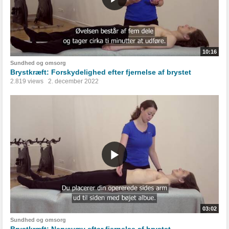
10:16
Sundhed og omsorg
Brystkræft: Forskydelighed efter fjernelse af brystet
2.819 views
2. december 2022
03:02
Sundhed og omsorg