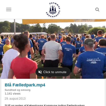
Toggle
menu
Blå Fælledpark.mp4
Sundhed og omsorg
1.141 views
29. august 2013
SUF og resten af Københavns Kommune indtog Fælledparken