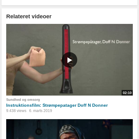
Relateret videoer
02:10
Sundhed og omsorg
Instruktionsfilm: Strømpepatager Doff N Donner
9.438 views
6. marts 2019