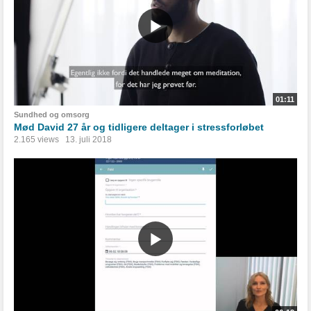
01:11
Sundhed og omsorg
Mød David 27 år og tidligere deltager i stressforløbet
2.165 views
13. juli 2018