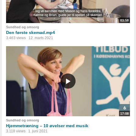
03:58
Sundhed og omsorg
Den første skemad.mp4
3.463 views
12. marts 2021
17:08
Sundhed og omsorg
Hjemmetræning – 10 øvelser med musik
3.118 views
1. juni 2021