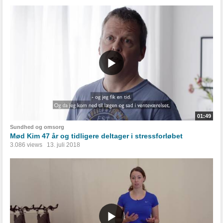
01:49
Sundhed og omsorg
Mød Kim 47 år og tidligere deltager i stressforløbet
3.086 views
13. juli 2018