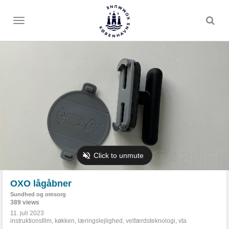
Toggle
menu
OXO lågåbner
Sundhed og omsorg
389 views
11. juli 2023
instruktionsfilm
,
køkken
,
læringslejlighed
,
velfærdsteknologi
,
vta