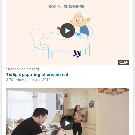
01:50
Sundhed og omsorg
Tidlig opsporing af ensomhed
3.701 views
4. marts 2019