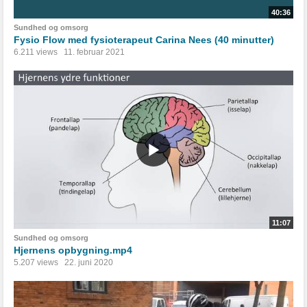
40:36
Sundhed og omsorg
Fysio Flow med fysioterapeut Carina Nees (40 minutter)
6.211 views
11. februar 2021
11:07
Sundhed og omsorg
Hjernens opbygning.mp4
5.207 views
22. juni 2020