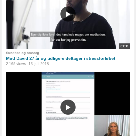
01:11
Sundhed og omsorg
Mød David 27 år og tidligere deltager i stressforløbet
2.165 views
13. juli 2018