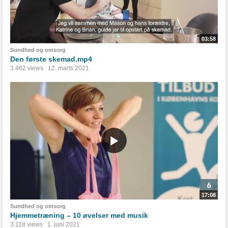
03:58
Sundhed og omsorg
Den første skemad.mp4
3.462 views
12. marts 2021
17:08
Sundhed og omsorg
Hjemmetræning – 10 øvelser med musik
3.118 views
1. juni 2021