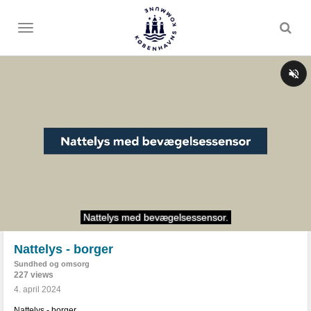
Toggle
menu
Nattelys - borger
Sundhed og omsorg
227 views
4. april 2024
Nattelys - borger