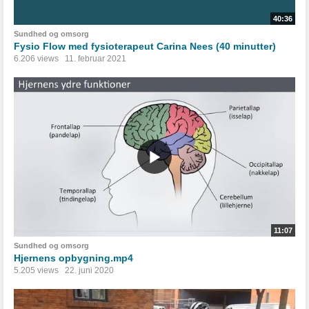
40:36
Sundhed og omsorg
Fysio Flow med fysioterapeut Carina Nees (40 minutter)
6.206 views
11. februar 2021
11:07
Sundhed og omsorg
Hjernens opbygning.mp4
5.205 views
22. juni 2020