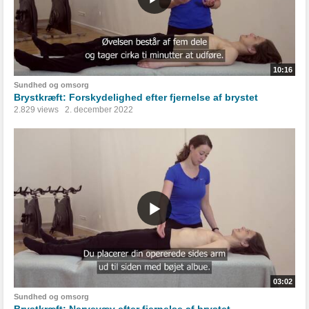
10:16
Sundhed og omsorg
Brystkræft: Forskydelighed efter fjernelse af brystet
2.829 views
2. december 2022
03:02
Sundhed og omsorg