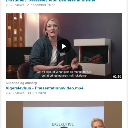
Brystkræft: Nervevæv efter fjernelse af brystet
2.523 views
2. december 2022
02:50
Sundhed og omsorg
Vigerslevhus - Præsentationsvideo.mp4
2.402 views
30. juli 2020