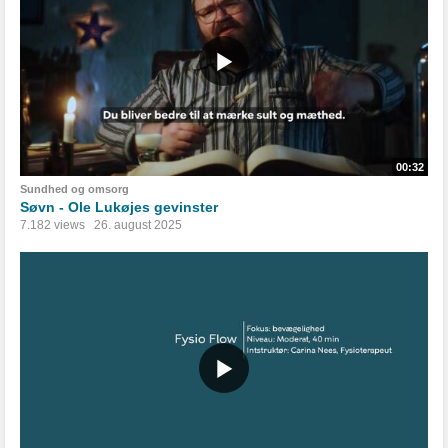
00:32
Sundhed og omsorg
Søvn - Ole Lukøjes gevinster
7.182 views
26. august 2025