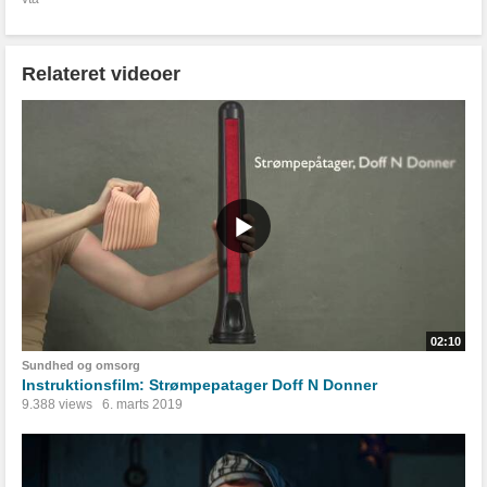
Relateret videoer
02:10
Sundhed og omsorg
Instruktionsfilm: Strømpepatager Doff N Donner
9.388 views
6. marts 2019