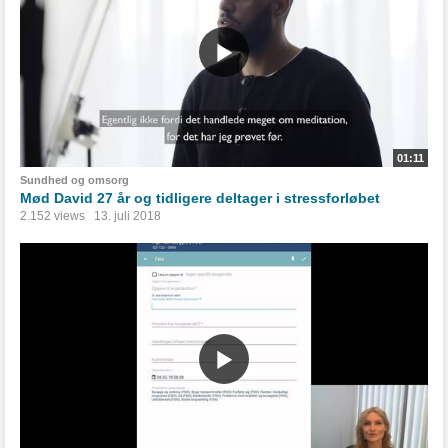
01:11
Sundhed og omsorg
Mød David 27 år og tidligere deltager i stressforløbet
2.152 views
13. juli 2018