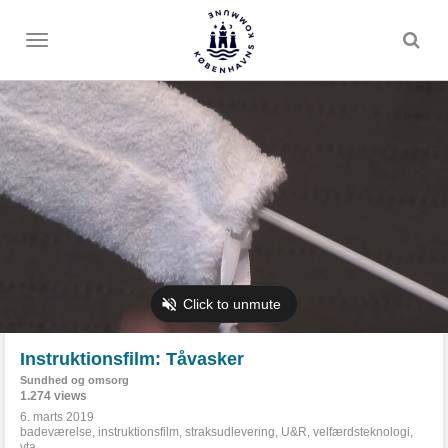
Toggle
menu
Instruktionsfilm: Tåvasker
Sundhed og omsorg
1.274 views
6. marts 2019
badeværelse
,
instruktionsfilm
,
straksudlevering
,
U&R
,
velfærdsteknologi
,
vta