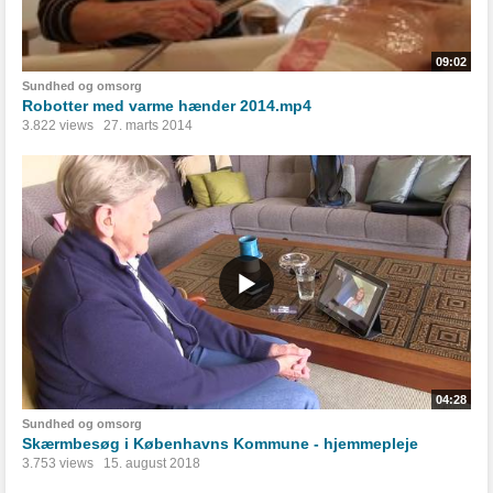
09:02
Sundhed og omsorg
Robotter med varme hænder 2014.mp4
3.822 views
27. marts 2014
04:28
Sundhed og omsorg
Skærmbesøg i Københavns Kommune - hjemmepleje
3.753 views
15. august 2018