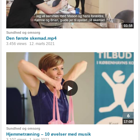
03:58
Sundhed og omsorg
Den første skemad.mp4
3.456 views
12. marts 2021
17:08
Sundhed og omsorg
Hjemmetræning – 10 øvelser med musik
3.107 views
1. juni 2021