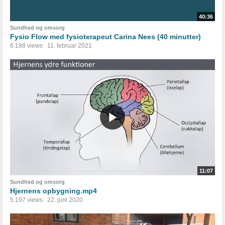
40:36
Sundhed og omsorg
Fysio Flow med fysioterapeut Carina Nees (40 minutter)
6.188 views
11. februar 2021
11:07
Sundhed og omsorg
Hjernens opbygning.mp4
5.197 views
22. juni 2020