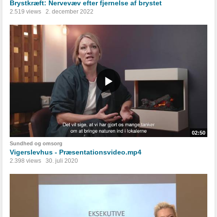
Brystkræft: Nervevæv efter fjernelse af brystet
2.519 views
2. december 2022
02:50
Sundhed og omsorg
Vigerslevhus - Præsentationsvideo.mp4
2.398 views
30. juli 2020