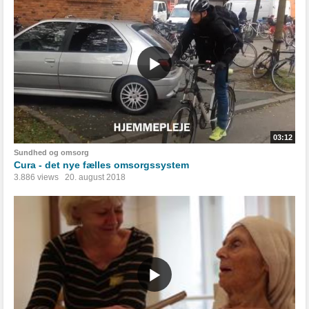
03:12
Sundhed og omsorg
Cura - det nye fælles omsorgssystem
3.886 views
20. august 2018