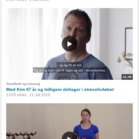
01:49
Sundhed og omsorg
Mød Kim 47 år og tidligere deltager i stressforløbet
3.078 views
13. juli 2018